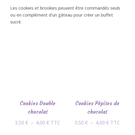
Les cookies et brookies peuvent être commandés seuls
ou en complément d’un gâteau pour créer un buffet
sucré.
Cookies Double
Cookies Pépites de
chocolat
chocolat
Plage
Plage
3,50
€
–
4,00
€
TTC
3,50
€
–
4,00
€
TTC
de
de