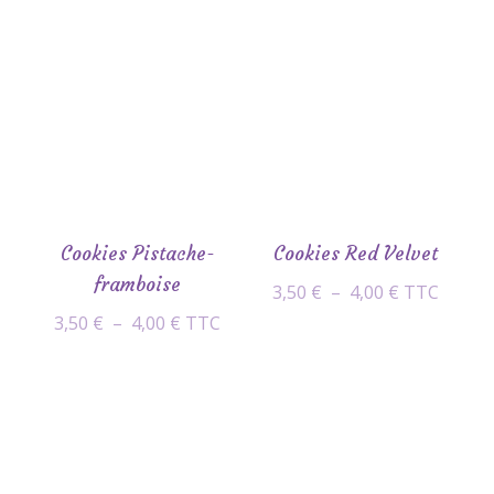
prix :
prix :
3,50 €
3,50 €
à
à
4,00 €
4,00 €
Cookies Pistache-
Cookies Red Velvet
framboise
Plage
3,50
€
–
4,00
€
TTC
de
Plage
3,50
€
–
4,00
€
TTC
prix :
de
3,50 €
prix :
à
3,50 €
4,00 €
à
4,00 €