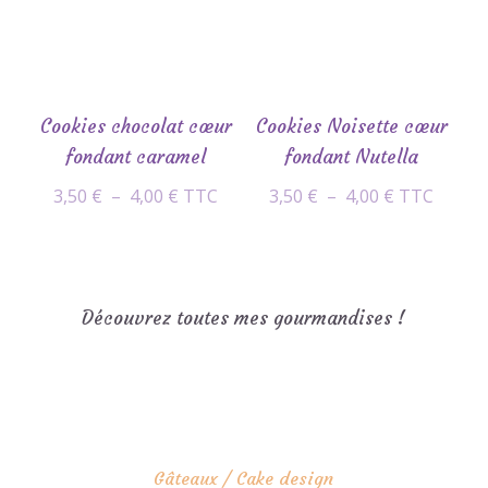
Cookies chocolat cœur
Cookies Noisette cœur
fondant caramel
fondant Nutella
Plage
Plage
3,50
€
–
4,00
€
TTC
3,50
€
–
4,00
€
TTC
de
de
prix :
prix :
3,50 €
3,50 €
à
à
Découvrez toutes mes gourmandises !
4,00 €
4,00 €
Gâteaux / Cake design